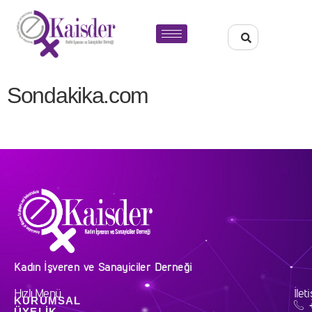
Sondakika.com
Kadın İşveren ve Sanayiciler Derneği
Hızlı Menü
İlet
KURUMSAL
ÜYELIK