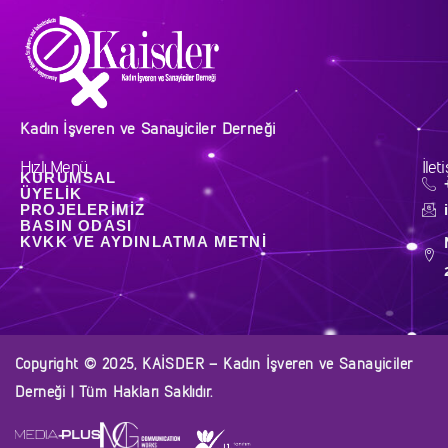
Kadın İşveren ve Sanayiciler Derneği
Hızlı Menü
İlet
KURUMSAL
ÜYELIK
PROJELERIMIZ
BASIN ODASI
KVKK VE AYDINLATMA METNI
Copyright © 2025, KAİSDER – Kadın İşveren ve Sanayiciler
Derneği | Tüm Hakları Saklıdır.