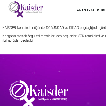
ANASAYFA
KUR
KAİSDER koordinatörlüğünde, DOGÜNKAD ve KIKAD paydaşlığında yürü
Konya’nın meslek örgütleri temsilcileri, oda başkanları, STK temsilcileri ve
ilgili görüşler paylaşıldı.