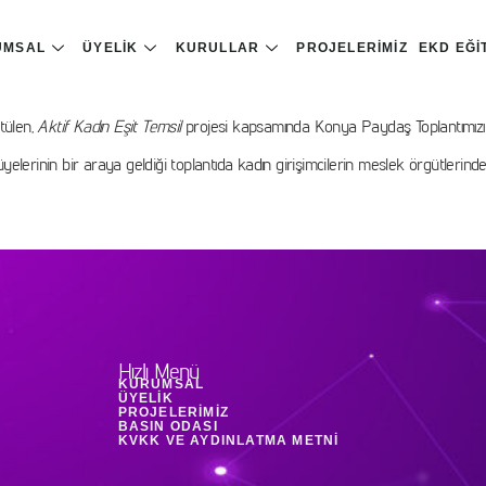
UMSAL
ÜYELIK
KURULLAR
PROJELERIMIZ
EKD EĞI
tülen,
Aktif Kadın Eşit Temsil
projesi kapsamında Konya Paydaş Toplantımızı çe
 üyelerinin bir araya geldiği toplantıda kadın girişimcilerin meslek örgütlerin
Hızlı Menü
KURUMSAL
ÜYELIK
PROJELERIMIZ
BASIN ODASI
KVKK VE AYDINLATMA METNI