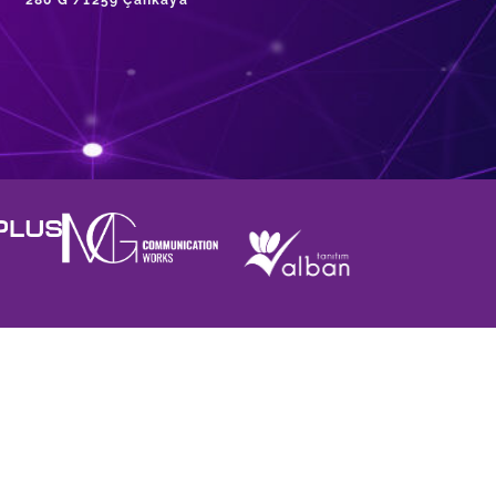
280 G /1259 Çankaya