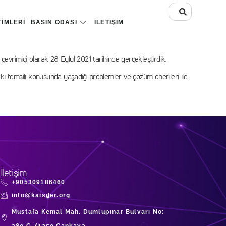
TIMLERI
BASIN ODASI
İLETIŞIM
vrimiçi olarak 28 Eylül 2021 tarihinde gerçekleştirdik.
deki temsili konusunda yaşadığı problemler ve çözüm önerileri ile
İletişim
+905309186460
info@kaisder.org
Mustafa Kemal Mah. Dumlupınar Bulvarı No: