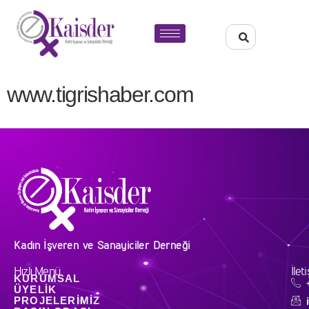
www.tigrishaber.com
Kadın İşveren ve Sanayiciler Derneği
Hızlı Menü
İlet
KURUMSAL
ÜYELIK
PROJELERIMIZ