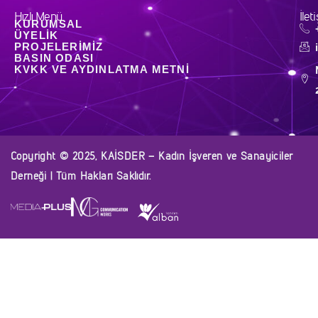
Hızlı Menü
İlet
KURUMSAL
ÜYELIK
PROJELERIMIZ
BASIN ODASI
KVKK VE AYDINLATMA METNI
Copyright © 2025, KAİSDER – Kadın İşveren ve Sanayiciler
Derneği | Tüm Hakları Saklıdır.