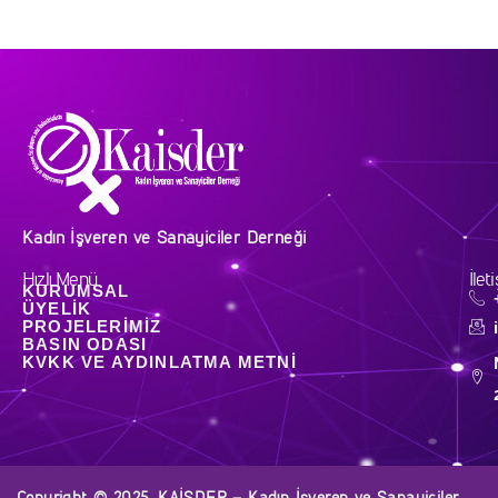
Kadın İşveren ve Sanayiciler Derneği
Hızlı Menü
İlet
KURUMSAL
ÜYELIK
PROJELERIMIZ
BASIN ODASI
KVKK VE AYDINLATMA METNI