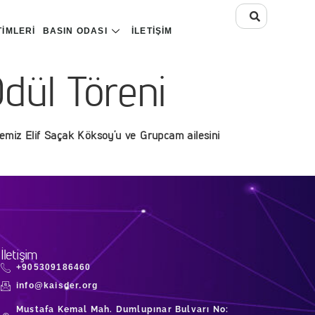
TIMLERI
BASIN ODASI
İLETIŞIM
dül Töreni
yemiz Elif Saçak Köksoy’u ve Grupcam ailesini
İletişim
+905309186460
info@kaisder.org
Mustafa Kemal Mah. Dumlupınar Bulvarı No: