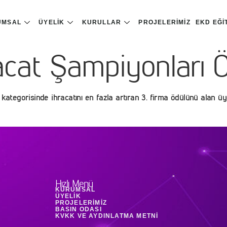
UMSAL
ÜYELIK
KURULLAR
PROJELERIMIZ
EKD EĞI
acat Şampiyonları Ö
kategorisinde ihracatını en fazla artıran 3. firma ödülünü alan ü
Hızlı Menü
KURUMSAL
ÜYELIK
PROJELERIMIZ
BASIN ODASI
KVKK VE AYDINLATMA METNI