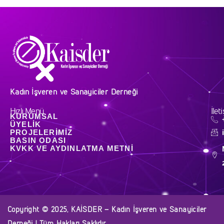
Kadın İşveren ve Sanayiciler Derneği
Hızlı Menü
İlet
KURUMSAL
ÜYELIK
PROJELERIMIZ
BASIN ODASI
KVKK VE AYDINLATMA METNI
Copyright © 2025, KAİSDER – Kadın İşveren ve Sanayiciler
Derneği | Tüm Hakları Saklıdır.