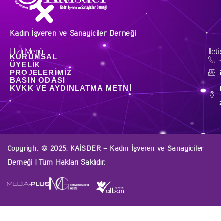
Kadın İşveren ve Sanayiciler Derneği
Hızlı Menü
İlet
KURUMSAL
ÜYELIK
PROJELERIMIZ
BASIN ODASI
KVKK VE AYDINLATMA METNI
Copyright © 2025, KAİSDER – Kadın İşveren ve Sanayiciler
Derneği | Tüm Hakları Saklıdır.