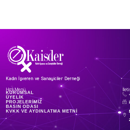
Kadın İşveren ve Sanayiciler Derneği
Hızlı Menü
İlet
KURUMSAL
ÜYELIK
PROJELERIMIZ
BASIN ODASI
KVKK VE AYDINLATMA METNI