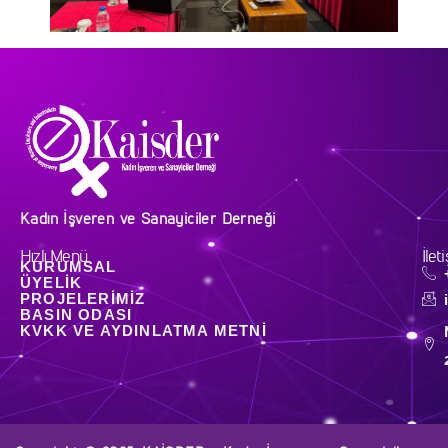
Kadın İşveren ve Sanayiciler Derneği
Hızlı Menü
İlet
KURUMSAL
ÜYELIK
PROJELERIMIZ
BASIN ODASI
KVKK VE AYDINLATMA METNI