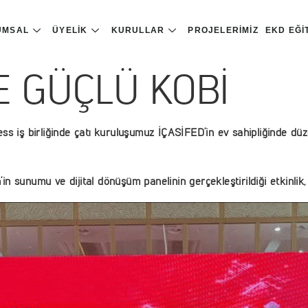
UMSAL
ÜYELIK
KURULLAR
PROJELERIMIZ
EKD EĞI
E GÜÇLÜ KOBİ
 birliğinde çatı kuruluşumuz İÇASİFED’in ev sahipliğinde düzen
’in sunumu ve dijital dönüşüm panelinin gerçekleştirildiği etkinli