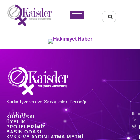
Kadın İşveren ve Sanayiciler Derneği
Hızlı Menü
İlet
KURUMSAL
ÜYELIK
PROJELERIMIZ
BASIN ODASI
KVKK VE AYDINLATMA METNI