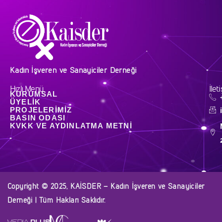
Kadın İşveren ve Sanayiciler Derneği
Hızlı Menü
İlet
KURUMSAL
ÜYELIK
PROJELERIMIZ
BASIN ODASI
KVKK VE AYDINLATMA METNI
Copyright © 2025, KAİSDER – Kadın İşveren ve Sanayiciler
Derneği | Tüm Hakları Saklıdır.