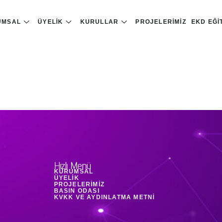
UMSAL
ÜYELIK
KURULLAR
PROJELERIMIZ
EKD EĞI
Hızlı Menü
KURUMSAL
ÜYELIK
PROJELERIMIZ
BASIN ODASI
KVKK VE AYDINLATMA METNI