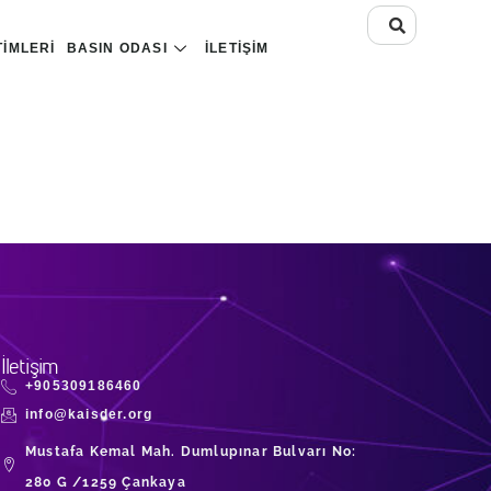
TIMLERI
BASIN ODASI
İLETIŞIM
İletişim
+905309186460
info@kaisder.org
Mustafa Kemal Mah. Dumlupınar Bulvarı No:
280 G /1259 Çankaya