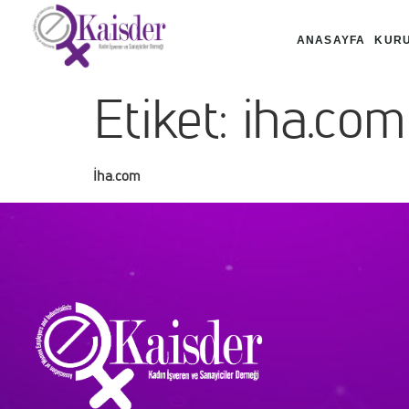
ANASAYFA
KUR
Etiket:
iha.com
İha.com